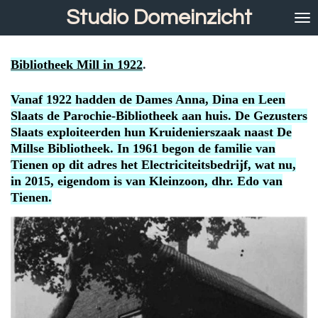
Studio Domeinzicht
Ga
direct
naar
de
Bibliotheek Mill in 1922
.
hoofdinhoud
Vanaf 1922 hadden de Dames Anna, Dina en Leen
Slaats de Parochie-Bibliotheek aan huis. De Gezusters
Slaats exploiteerden hun Kruidenierszaak naast De
Millse Bibliotheek. In 1961 begon de familie van
Tienen op dit adres het Electriciteitsbedrijf, wat nu,
in 2015, eigendom is van Kleinzoon, dhr. Edo van
Tienen.