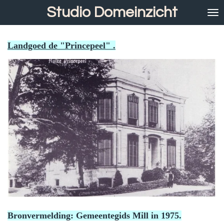
Studio Domeinzicht
Ga
direct
naar
de
Landgoed de "
Princepeel"
.
hoofdinhoud
Bronvermelding: Gemeentegids Mill in 1975.