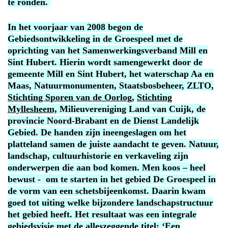
te ronden
.
In het voorjaar van 2008 begon de
Gebiedsontwikkeling in de Groespeel met de
oprichting van het Samenwerkingsverband Mill en
Sint Hubert. Hierin wordt samengewerkt door de
gemeente Mill en Sint Hubert, het waterschap Aa en
Maas, Natuurmonumenten, Staatsbosbeheer, ZLTO,
Stichting Sporen van de Oorlog
,
Stichting
Myllesheem,
Milieuvereniging Land van Cuijk, de
provincie Noord-Brabant en de Dienst Landelijk
Gebied. De handen zijn ineengeslagen om het
platteland samen de juiste aandacht te geven. Natuur,
landschap, cultuurhistorie en verkaveling zijn
onderwerpen die aan bod komen.
Men koos – heel
bewust - om te starten in het gebied De Groespeel in
de vorm van een schetsbijeenkomst. Daarin kwam
goed tot uiting welke bijzondere landschapstructuur
het gebied heeft. Het resultaat was een integrale
gebiedsvisie met de alleszeggende titel; ‘Een