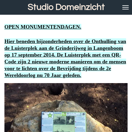
Studio Domeinzicht
Ga
direct
naar
de
OPEN MONUMENTENDAGEN.
hoofdinhoud
Hier beneden bijzonderheden over de Onthulling van
de Luisterplek aan de Grinderijweg in Langenboom
op 17 september 2014. De Luisterplek met een QR-
Code zijn 2 nieuwe moderne manieren om de mensen
voor te lichten over de Bevrijding tijdens de 2e
Wereldoorlog nu 70 Jaar geleden.