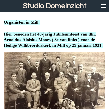
Studio Domeinzicht
Ga
direct
naar
de
Organisten in Mill.
hoofdinhoud
Hier beneden het 40-jarig Jubileumfeest van dhr.
Arnoldus Aloisius Moors ( 3e van links ) voor de
Heilige Willibrorduskerk in Mill op 29 januari 1931.